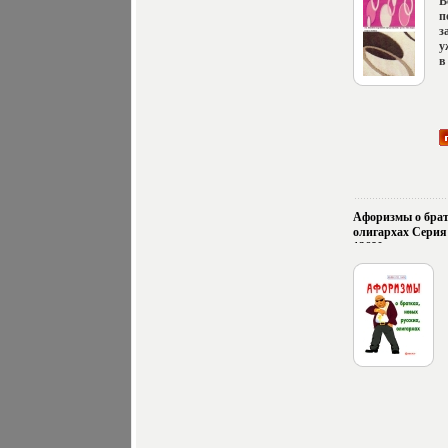
В
п
з
у
в
С
к
в
б
к
Ш
к
д
э
с
Афоризмы о брат
в
олигархах Серия
с
12680g.
н
В
в
т
к
c
п
н
д
д
о
в
о