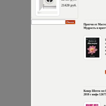
21420 руб.
br>
Притчи от Масте
Мудрость в притч
Ковер Шегги cut 
2010 г инфо 12677