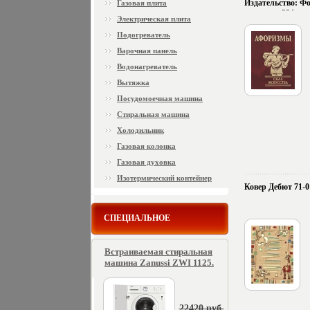
Издательство: Фо
Газовая плита
переплет, 224 стр
Электрическая плита
5 Тираж: 3000 эк
(~88x108 мм) инф
Подогреватель
Варочная панель
Водонагреватель
Вытяжка
Посудомоечная машина
Стиральная машина
Холодильник
Газовая колонка
Газовая духовка
Изотермический контейнер
Ковер Дебют 71-0
СПЕЦИАЛЬНОЕ
Встраиваемая стиральная
машина Zanussi ZWI 1125.
22420 руб.