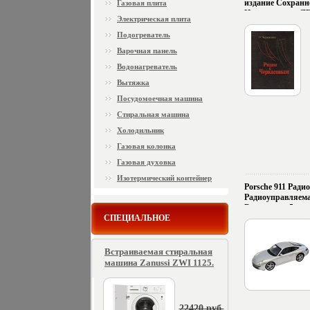
издание Сохранн
Газовая плита
Издательство: Л
Электрическая плита
Твердый переплет
экз Формат: 70x1
Подогреватель
инфо 12774g.
Варочная панель
Водонагреватель
Вытяжка
Посудомоечная машина
Стиральная машина
Холодильник
Газовая колонка
Газовая духовка
Изотермический контейнер
Porsche 911 Рад
Радиоуправляема
Возраст: от 5 лет
СПЕЦИАЛЬНОЕ
Элементов: 4 Silve
Артикул: 82047;
инфо 12777g.
Встраиваемая стиральная
машина Zanussi ZWI 1125.
22420 руб.