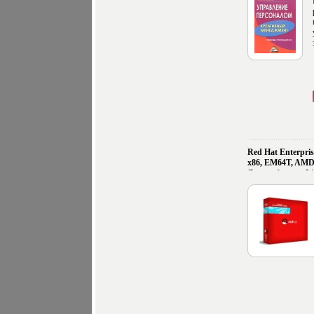
60x84/16 (~143х2
Red Hat Enterpris
x86, EM64T, AMD
Дистрибутивы Li