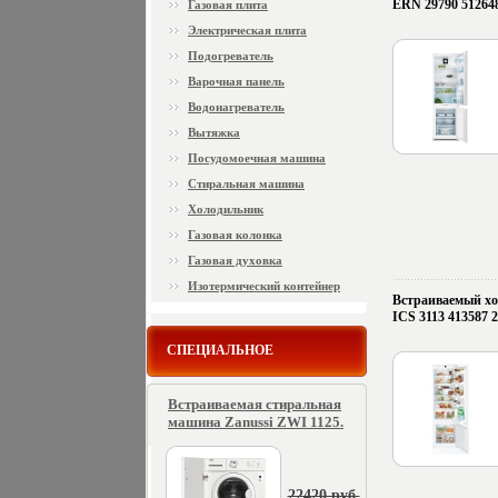
ERN 29790 512648
Газовая плита
Электрическая плита
Подогреватель
Варочная панель
Водонагреватель
Вытяжка
Посудомоечная машина
Стиральная машина
Холодильник
Газовая колонка
Газовая духовка
Изотермический контейнер
Встраиваемый хо
ICS 3113 413587 2
СПЕЦИАЛЬНОЕ
Встраиваемая стиральная
машина Zanussi ZWI 1125.
22420 руб.