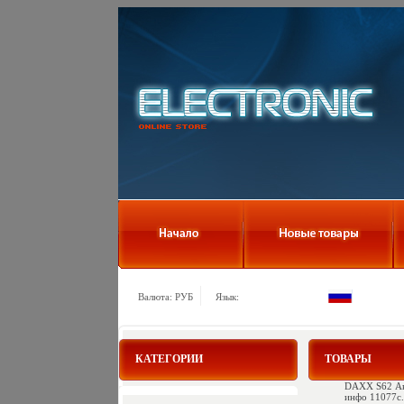
Валюта: РУБ
Язык:
КАТЕГОРИИ
ТОВАРЫ
DAXX S62 Аку
инфо 11077c.