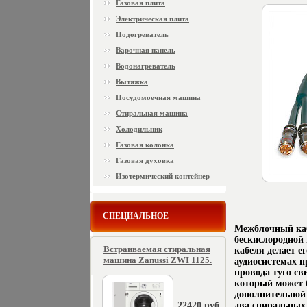
Газовая плита
Электрическая плита
Подогреватель
Варочная панель
Водонагреватель
Вытяжка
Посудомоечная машина
Стиральная машина
Холодильник
Газовая колонка
Газовая духовка
Изотермический контейнер
СПЕЦИАЛЬНОЕ
Межблочный каб
бескислородной
Встраиваемая стиральная
кабеля делает 
машина Zanussi ZWI 1125.
аудиосистемах 
провода туго св
который может 
дополнительной
22420 руб.
два спиральных 