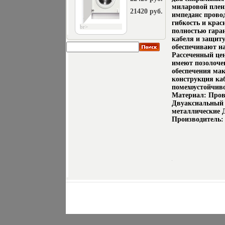
миларовой плен
21420 руб.
импеданс прово
гибкость и кра
br>
полностью гара
кабеля и защит
обеспечивают н
Рассеченный це
имеют позолоче
обеспечения ма
конструкция каб
помехоустойчив
Материал: Пров
Двуаксиальный
металлические Д
Производитель: 