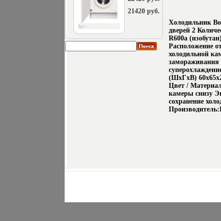
21420 руб.
Холодильник Bo
br>
дверей 2 Количе
R600a (изобутан
Расположение о
холодильной ка
замораживания 
суперохлаждени
(ШxГxВ) 60x65x
Цвет / Материа
камеры снизу Эн
сохранение холо
Производитель