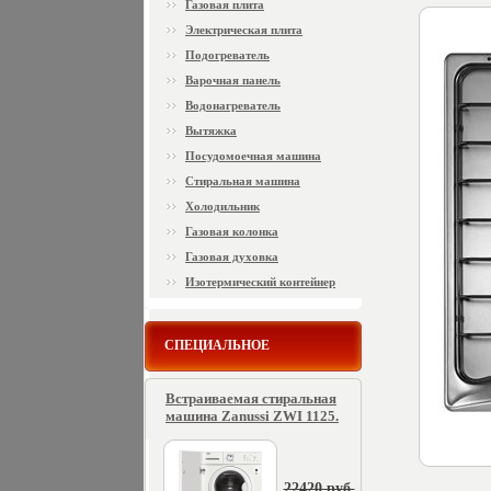
Газовая плита
Электрическая плита
Подогреватель
Варочная панель
Водонагреватель
Вытяжка
Посудомоечная машина
Стиральная машина
Холодильник
Газовая колонка
Газовая духовка
Изотермический контейнер
СПЕЦИАЛЬНОЕ
Встраиваемая стиральная
машина Zanussi ZWI 1125.
22420 руб.