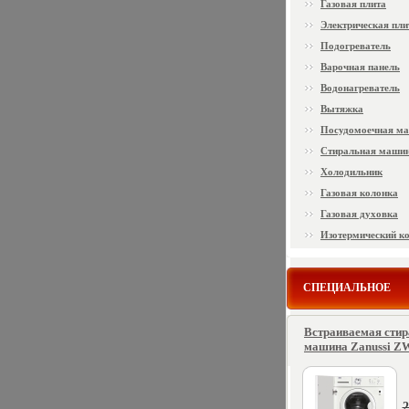
Газовая плита
Электрическая пли
Подогреватель
Варочная панель
Водонагреватель
Вытяжка
Посудомоечная м
Стиральная маши
Холодильник
Газовая колонка
Газовая духовка
Изотермический к
СПЕЦИАЛЬНОЕ
Встраиваемая сти
машина Zanussi ZW
2