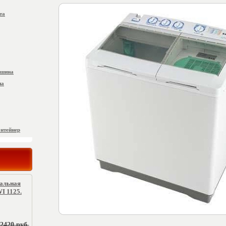
та
ашина
на
онтейнер
ральная
I 1125.
2420 руб.