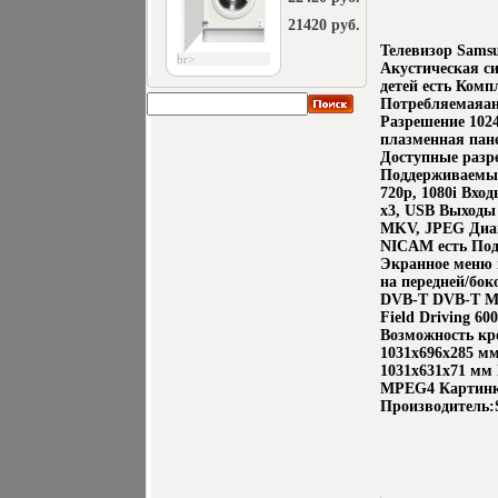
21420 руб.
Телевизор Sams
br>
Акустическая си
детей есть Комп
Потребляемаяан
Разрешение 1024
плазменная пане
Доступные разр
Поддерживаемые 
720p, 1080i Вх
x3, USB Выход
MKV, JPEG Диаг
NICAM есть Под
Экранное меню н
на передней/бо
DVB-T DVB-T MP
Field Driving 6
Возможность кре
1031x696x285 мм
1031x631x71 мм
MPEG4 Картинка
Производитель