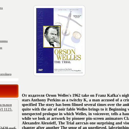
та
ашина
на
онтейнер
От издателя Orson Welles's 1962 take on Franz Kafka's ni
stars Anthony Perkins as a twitchy K, a man accused of a cri
ральная
specified The story has been filmed several times over the а
I 1125.
quite with the air of noir fable Welles brings to it Beginning 
unexpected prologue in which Welles, in voiceover, tells a ha
while we look at artwork by pioneer pin-screen animators Cl
Alexandre Alexeieff, The Trial аятсъis one surprising and visu
chapter after another The sense of an unrelieved, labyrinthi
2420 руб.