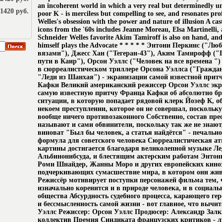
an incoherent world in which a very real but determinedly un
1420 руб.
poor K - is merciless but compelling to see, and resonates pr
Welles's obsession with the power and nature of illusion A ca
icons from the '60s includes Jeanne Moreau, Elsa Martinelli
Schneider Welles favorite Akim Tamiroff is also on hand, a
himself plays the Advocate * * * * * Энтони Перкинс ("Лю
вязами"), Джесс Хан ("Тегеран-43"), Аким Тамирофф ("
пути в Каир"), Орсон Уэллс ("Человек на все времена "
в сюрреалистическом триллере Орсона Уэллса ("Гражда
"Леди из Шанхая") - экранизации самой известной прит
Кафки Великий американский режиссер Орсон Уэллс эк
самую известную притчу Франца Кафки об абсолютно бр
ситуации, в которую попадает рядовой клерк Йозеф К, 
некоем преступлении, которое он не совершал, поскольк
вообще ничего противозаконного Собственно, состав пре
называют и сами обвинители, поскольку так же не знают,
виноват "Был бы человек, а статья найдётся" - печальн
формула для советского человека Сюрреалистическая а
картины достигается благодаря великолепной музыке Ле
Альбинонибсуда, и блестящим актерским работам Энтон
Роми Шнайдер, Жанны Моро и других европейских киноз
подчеркивающих сумасшествие мира, в котором они живу
Режиссёр мотивирует поступки персонажей фильма тем, 
изначально коренится и в природе человека, и в социаль
общества Абсурдность судебного процесса, карающего гер
и бессмысленность самой жизни - вот главное, что вычи
Уэллс Режиссер: Орсон Уэллс Продюсер: Александр Зал
коллектив Премия Синдиката французских критиков - 