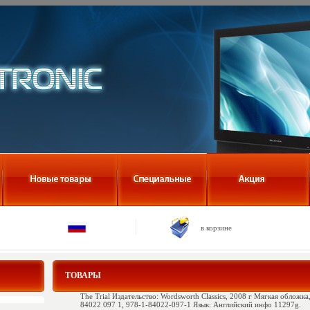
в корзине
ТОВАРЫ
The Trial Издательство: Wordsworth Classics, 2008 г Мягкая обложка
84022 097 1, 978-1-84022-097-1 Язык: Английский инфо 11297g.