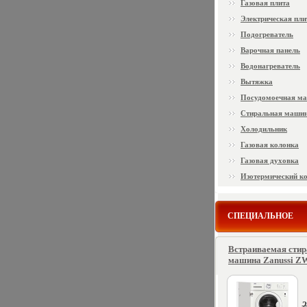
Газовая плита
Электрическая пли
Подогреватель
Варочная панель
Водонагреватель
Вытяжка
Посудомоечная м
Стиральная маши
Холодильник
Газовая колонка
Газовая духовка
Изотермический к
СПЕЦИАЛЬНОЕ
Встраиваемая сти
машина Zanussi ZW
2