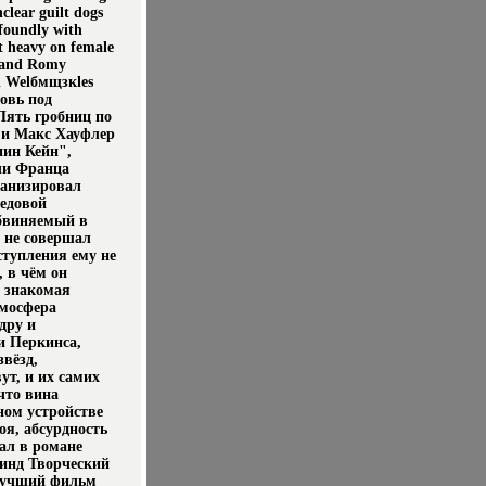
clear guilt dogs
ofoundly with
st heavy on female
, and Romy
nd Welбмщзкles
бовь под
Пять гробниц по
) и Макс Хауфлер
нин Кейн",
чи Франца
ранизировал
едовой
обвиняемый в
у не совершал
ступления ему не
 в чём он
о знакомая
тмосфера
дру и
и Перкинса,
вёзд,
т, и их самих
что вина
ном устройстве
оя, абсурдность
тал в романе
кинд Творческий
лучший фильм