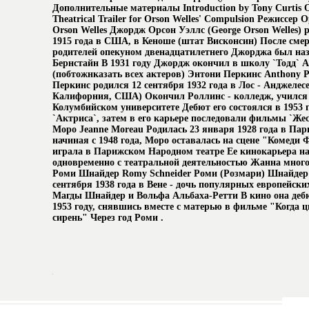
Дополнительные материалы Introduction by Tony Curtis O
Theatrical Trailer for Orson Welles' Compulsion Режиссер 
Orson Welles Джордж Орсон Уэллс (George Orson Welles) 
1915 года в США, в Кеноше (штат Висконсин) После смер
родителей опекуном двенадцатилетнего Джорджа был на
Бернстайн В 1931 году Джордж окончил в школу `Тодд` 
(побтожнказать всех актеров) Энтони Перкинс Anthony P
Перкинс родился 12 сентября 1932 года в Лос - Анджелес
Калифорния, США) Окончил Роллинс - колледж, учился
Колумбийском университете Дебют его состоялся в 1953 
`Актриса`, затем в его карьере последовали фильмы `Ж
Моро Jeanne Moreau Родилась 23 января 1928 года в Пари
начиная с 1948 года, Моро оставалась на сцене "Комеди Ф
играла в Парижском Народном театре Ее кинокарьера н
одновременно с театральной деятельностью Жанна мног
Роми Шнайдер Romy Schneider Роми (Розмари) Шнайдер 
сентября 1938 года в Вене - дочь популярных европейски
Магды Шнайдер и Вольфа Альбаха-Ретти В кино она деб
1953 году, снявшись вместе с матерью в фильме "Когда ц
сирень" Через год Роми .