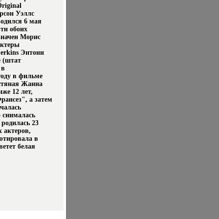
riginal
Орсон Уэллс
родился 6 мая
ти обоих
значен Морис
Актеры
erkins Энтони
е (штат
 в
году в фильме
естяная Жанна
же 12 лет,
рансез", а затем
ачалась
о снималась
родилась 23
х актеров,
ютировала в
ветет белая