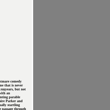
ghtmare comedy
me that is never
нйлщyears, but not
with an
unting parable
aire Parker and
ally startling
ne passage through