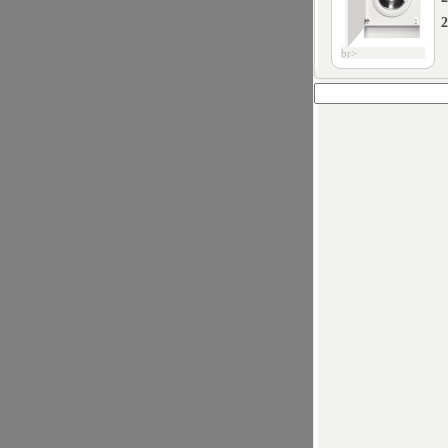
2
br>