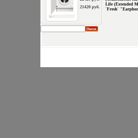
Life (Extended 
21420 руб.
`Fresh` "Earpho
br>