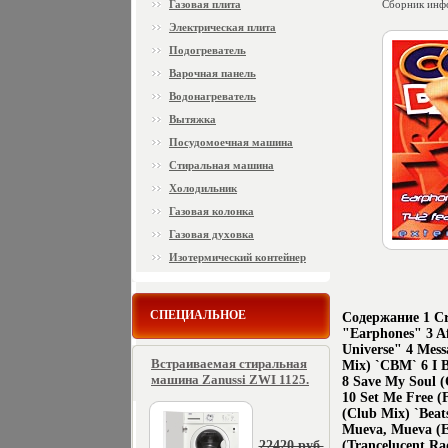
Газовая плита
Сборник инф
Электрическая плита
Подогреватель
Варочная панель
Водонагреватель
Вытяжка
Посудомоечная машина
Стиральная машина
Холодильник
Газовая колонка
Газовая духовка
Изотермический контейнер
СПЕЦИАЛЬНОЕ
Содержание 1 Cra
"Earphones" 3 A
Universe" 4 Mess
Встраиваемая стиральная
Mix) `CBM` 6 I B
машина Zanussi ZWI 1125.
8 Save My Soul (
10 Set Me Free (
(Club Mix) `Beat
Mueva, Mueva (E
22420 руб.
(Trancelucent R