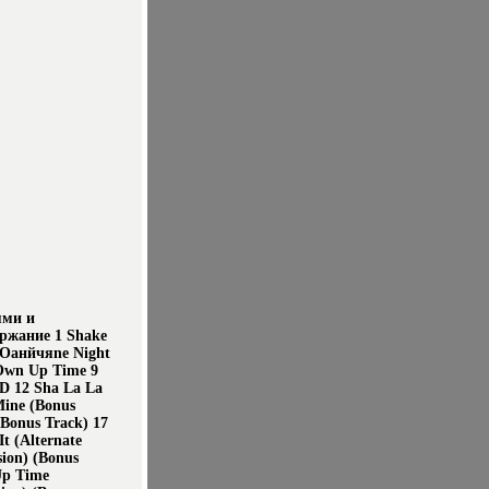
ями и
ржание 1 Shake
 5 Oанйчяne Night
 Own Up Time 9
 D 12 Sha La La
Mine (Bonus
Bonus Track) 17
t (Alternate
sion) (Bonus
Up Time