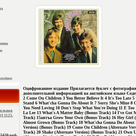
та
ашина
на
онтейнер
Оцифрованное издание Прилагается буклет с фотографи
дополнительной информацией на английском языке Соде
2 Come On Children 3 You Better Believe It 4 It's Too Late
Stand 6 What'cha Gonna Do About It 7 Sorry She's Mine 8
You Need Loving 10 Don't Stop What You're Doing 11 E Too
ральная
La Lee 13 What's A Matter Baby (Bonus Track) 14 I've Got 
I 1125.
Track) 15аятъа Grow Your Own (Bonus Track) 16 Hey Girl (
Almost Grown (Bonus Track) 18 What'cha Gonna Do About I
Version) (Bonus Track) 19 Come On Children (Alternate Ver
Track) 20 Shake (Alternate Version) (Bonus Track) 21 Own 
2420 руб.