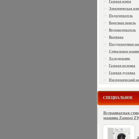
Газовая плита
Электрическая пли
Подогреватель
Варочная панель
Водонагреватель
Вытяжка
Посудомоечная м
Стиральная маши
Холодильник
Газовая колонка
Газовая духовка
Изотермический к
СПЕЦИАЛЬНОЕ
Встраиваемая сти
машина Zanussi ZW
2