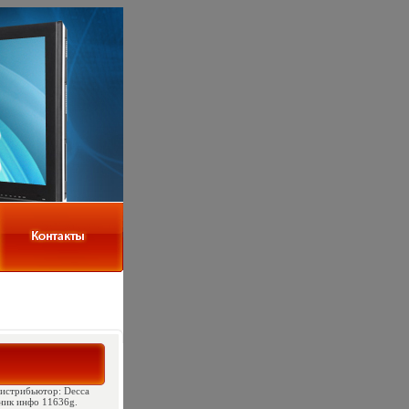
 Дистрибьютор: Decca
ник инфо 11636g.