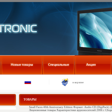
в корзине
ТОВАРЫ
Small Faces 40th Anniversary Edition Формат: Audio CD (DigiPack)
Лицензионные товары Характеристики аудионосителей 2006 г Сбор