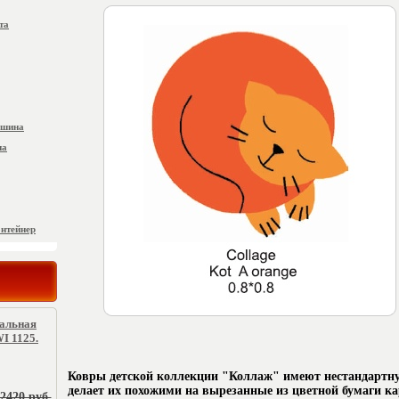
та
ашина
на
онтейнер
ральная
I 1125.
Ковры детской коллекции "Коллаж" имеют нестандартн
делает их похожими на вырезанные из цветной бумаги ка
2420 руб.