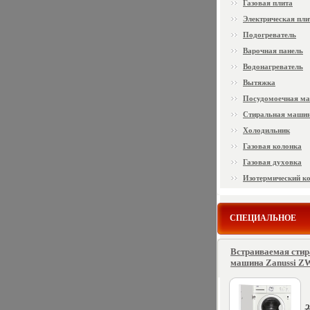
Газовая плита
Электрическая пли
Подогреватель
Варочная панель
Водонагреватель
Вытяжка
Посудомоечная м
Стиральная маши
Холодильник
Газовая колонка
Газовая духовка
Изотермический к
СПЕЦИАЛЬНОЕ
Встраиваемая сти
машина Zanussi ZW
2