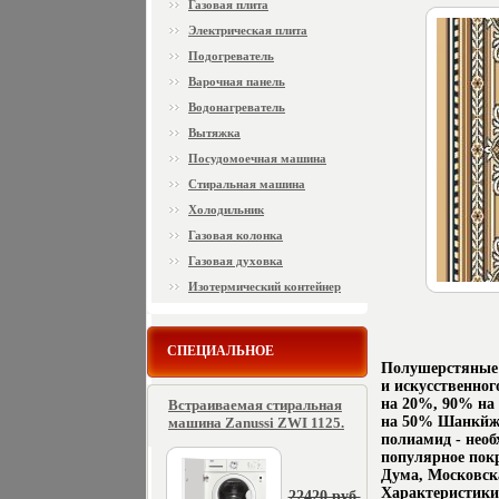
Газовая плита
Электрическая плита
Подогреватель
Варочная панель
Водонагреватель
Вытяжка
Посудомоечная машина
Стиральная машина
Холодильник
Газовая колонка
Газовая духовка
Изотермический контейнер
СПЕЦИАЛЬНОЕ
Полушерстяные 
и искусственно
на 20%, 90% на
Встраиваемая стиральная
на 50% Шанкйжер
машина Zanussi ZWI 1125.
полиамид - необ
популярное пок
Дума, Московск
Характеристики:
22420 руб.