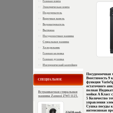
Газовая плита
Электрическая плита
Подогреватель
Варочная панель
Водонагреватель
Вытяжка
Посудомоечная машина
Стиральная машина
Холодильник
Газовая колонка
Газовая духовка
Изотермический контейнер
Посудомоечная 
Вместимость 9 
СПЕЦИАЛЬНОЕ
функция VarioSp
остаточного ани
полная Индикато
Встраиваемая стиральная
мойки A Класс 
машина Zanussi ZWI 1125.
5 Количество т
управления эле
Сушка посуды к
интенсивная про
22420 руб.