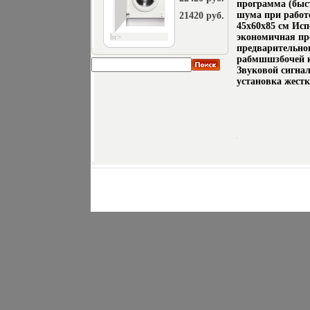
программа (быс
шума при работ
21420 руб.
45x60x85 см Исп
экономичная пр
br>
предварительно
рабмшшзбочей к
Звуковой сигна
установка жест