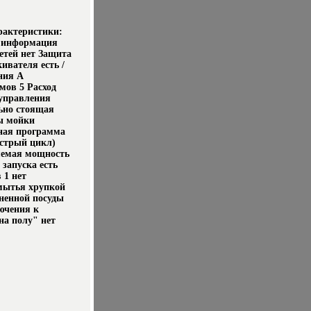
рактеристики:
я информация
етей нет Защита
ивателя есть /
ния A
мов 5 Расход
 управления
льно стоящая
ы мойки
ная программа
ыстрый цикл)
яемая мощность
 запуска есть
 1 нет
мытья хрупкой
ненной посуды
ючения к
на полу" нет