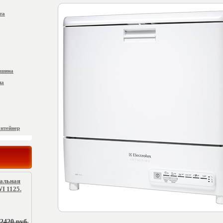
та
ашина
на
онтейнер
ральная
I 1125.
2420 руб.