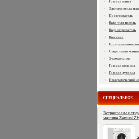
Газовая плита
Электрическая пли
Подогреватель
Варочная панель
Водонагреватель
Вытяжка
Посудомоечная м
Стиральная маши
Холодильник
Газовая колонка
Газовая духовка
Изотермический к
СПЕЦИАЛЬНОЕ
Встраиваемая сти
машина Zanussi ZW
2