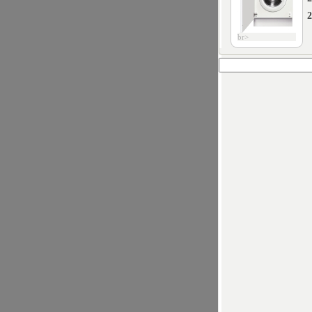
2
br>