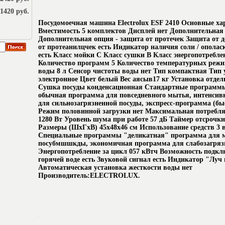
1420 руб.
Посудомоечная машина Electrolux ESF 2410 Основные ха
Вместимость 5 комплектов Дисплей нет Дополнительна
Дополнительная опция - защита от протечек Защита от д
от протеанилцчек есть Индикатор наличия соли / ополаск
есть Класс мойки C Класс сушки B Класс энергопотребле
Количество программ 5 Количество температурных режи
воды 8 л Сенсор чистоты воды нет Тип компактная Тип
электронное Цвет белый Вес аясыв17 кг Установка отде
Сушка посуды конденсационная Стандартные программ
обычная программа для повседневного мытья, интенсив
для сильнозагрязненной посуды, экспресс-программа (б
Режим половинной загрузки нет Максимальная потребл
1280 Вт Уровень шума при работе 57 дБ Таймер отсрочки
Размеры (ШхГхВ) 45x48x46 см Использование средств 3 в
Специальные программы "деликатная" программа для 
посубмшшкды, экономичная программа для слабозагряз
Энергопотребление за цикл 057 кВтч Возможность подкл
горячей воде есть Звуковой сигнал есть Индикатор "Луч 
Автоматическая установка жесткости воды нет
Производитель:ELECTROLUX.