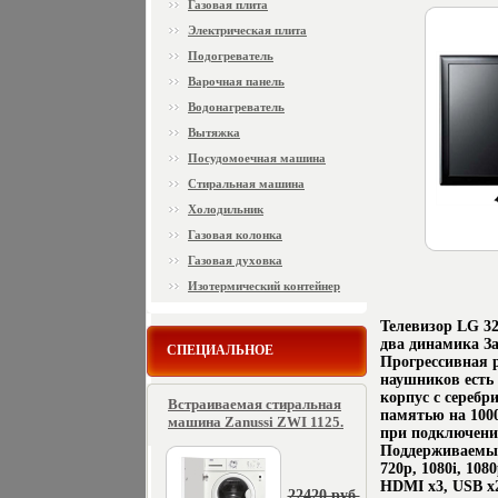
Газовая плита
Электрическая плита
Подогреватель
Варочная панель
Водонагреватель
Вытяжка
Посудомоечная машина
Стиральная машина
Холодильник
Газовая колонка
Газовая духовка
Изотермический контейнер
Телевизор LG 3
два динамика За
СПЕЦИАЛЬНОЕ
Прогрессивная р
наушников есть
корпус с серебр
Встраиваемая стиральная
памятью на 100
машина Zanussi ZWI 1125.
при подключении
Поддерживаемые 
720p, 1080i, 10
HDMI x3, USB x2
22420 руб.