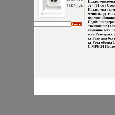
Поддерживаемы
32" (81 см) Сте
21420 руб.
Поддержка теле
меню на русском
br>
передней/боково
Подбмшыпдержк
Увеличение (Zo
звучание есть С
есть Размеры с 
кг Размеры без 
кг Угол обзора
C MPEG4 Поддер