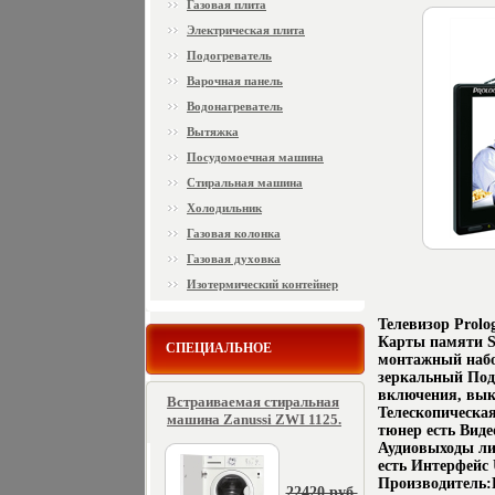
Газовая плита
Электрическая плита
Подогреватель
Варочная панель
Водонагреватель
Вытяжка
Посудомоечная машина
Стиральная машина
Холодильник
Газовая колонка
Газовая духовка
Изотермический контейнер
Телевизор Prol
Карты памяти S
СПЕЦИАЛЬНОЕ
монтажный набо
зеркальный По
включения, вык
Встраиваемая стиральная
Телескопическа
машина Zanussi ZWI 1125.
тюнер есть Вид
Аудиовыходы ли
есть Интерфейс 
Производитель
22420 руб.