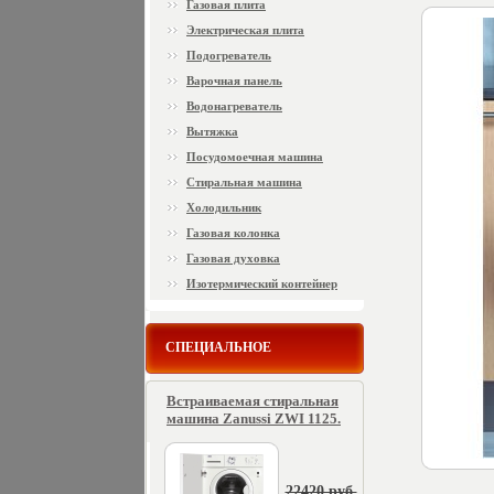
Газовая плита
Электрическая плита
Подогреватель
Варочная панель
Водонагреватель
Вытяжка
Посудомоечная машина
Стиральная машина
Холодильник
Газовая колонка
Газовая духовка
Изотермический контейнер
СПЕЦИАЛЬНОЕ
Встраиваемая стиральная
машина Zanussi ZWI 1125.
22420 руб.