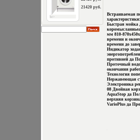
21420 руб.
Встраиваемая п
br>
характеристики:
Быстрая мойка 
коромысланиьеа
мм 810-870х450х
времени и оконч
времени до заве
Индикатор хода
энергопотребле
противней да По
Проточный водо
окончания рабо
Технология поп
Нержавеющая ст
Электроника ре
08 Двойная корз
AquaStop да По
верхняя корзина
VarioPlus да П