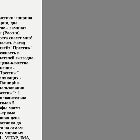
истики: ширина
ария, два
ие - ламинат
 (Россия)
ота спасет мир!
расить фасад
qаятйэ"Престиж"
ежность в
пателей ежегодно
цена-качество
нения -
"Престиж"
авляющих -
 Raumplus,
пользовании
естиж": 1
сключительно
измов 5
афы могут
й-трюмо,
нная цена
оставка до
ся на самом
их мировых
, VITAP, IMA,