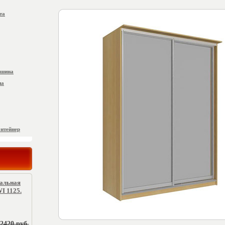
та
ашина
на
онтейнер
ральная
I 1125.
2420 руб.