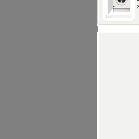
2
br>