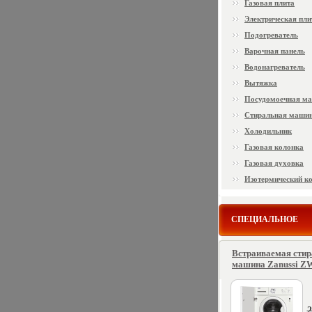
Газовая плита
Электрическая пли
Подогреватель
Варочная панель
Водонагреватель
Вытяжка
Посудомоечная м
Стиральная маши
Холодильник
Газовая колонка
Газовая духовка
Изотермический к
СПЕЦИАЛЬНОЕ
Встраиваемая сти
машина Zanussi ZW
2