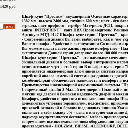
1420 руб.
Шкаф-купе "Престиж" двухдверный Основные характер
1582 мм, высота 2400 мм, глубина 600 мм; цвет - бук бав
зеркала, цвет профиля - серебро Материал: ДСП, покрыт
анйгк"INTERPRINT", кант ПВХ Производитель: Роникон
Артикул: МТД-0127 Шкафы-купе серии "Престиж" - крас
- Современный дизайн Вы сами выбираете, как и чем ук
Вашего шкафа - Удобство в эксплуатации Со шкафами 
Вы можете сделать свою жизнь гораздо комфортнее - Над
эксплуатации Данной серии доверяют более 100 000 поку
Шкафы-купе серии "Престиж" - это идеальное сочетание 
Уникальный дизайн и большой выбор внутреннего напол
отличительные черты этой серии В шкафах-купе серии 
применяется нижнеопорная алюминиевая система напр
корейский аналог немецкой системы раздвижных дверей
котобмщблрый обеспечивает надежность и комфорт в ис
Преимущества нижнеопорной алюминиевой системы "Пр
Современный дизайн 2 Малый вес двери 3 Плавный и и
мягкий ход дверей 4 Высокая надежность дверей и механ
Комфорт, удобство и простота использования шкафа Шк
дополняться угловым терминалом, подсветкой, прихоже
прихожей-вешалкой и блоком выдвижных ящиков Указа
включает в себя скидку 3% - цена в интернет-магазине Д
подъезда осуществляется бесплатно! мебель производить
современном высокотехнологичном оборудовании ведущ
производителей - HOLZMA, BIESSE, ALTENDORF, DETEL