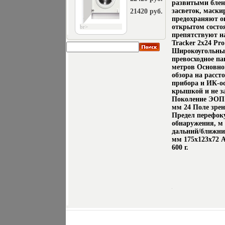
развитыми блен
засветок, маск
21420 руб.
предохраняют оп
открытом состо
br>
препятствуют н
Tracker 2x24 Pr
Широкоугольный
превосходное па
метров Основно
обзора на расс
прибора и ИК-о
крышкой и не з
Поколение ЭОП 
мм 24 Поле зрен
Предел перефок
обнаружения, м 
дальний/ближний
мм 175x123x72 А
600 г.