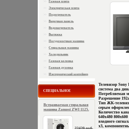
Газовая плита
Электрическая плита
Подогреватель
Варочная панель
Водонагреватель
Вытяжка
Посудомоечная машина
Стиральная машина
Холодильник
Газовая колонка
Газовая духовка
Изотермический контейнер
Телевизор Sony
система два дин
СПЕЦИАЛЬНОЕ
Потребляемая м
Разрешение 192
Тип ЖК-телевиз
Встраиваемая стиральная
серым оформлени
машина Zanussi ZWI 1125.
Количество кан
640x480 800x60
входного сигнала
x3, компонентн
22420 руб.