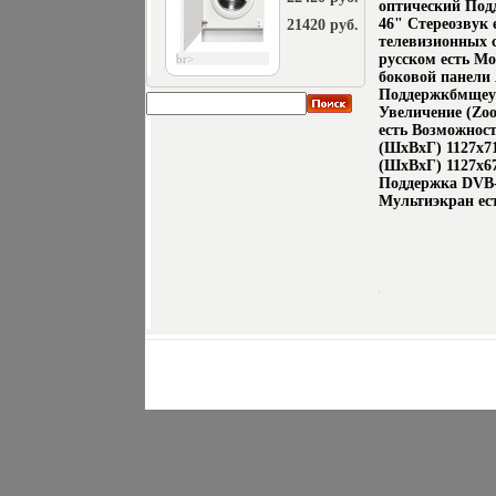
оптический По
46" Стереозвук
21420 руб.
телевизионных 
русском есть Мо
br>
боковой панели 
Поддержкбмщеуа
Увеличение (Zo
есть Возможност
(ШxВxГ) 1127x71
(ШxВxГ) 1127x67
Поддержка DVB-
Мультиэкран ес