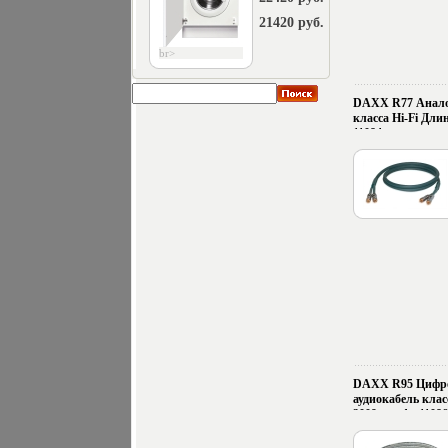
21420 руб.
br>
DAXX R77 Анало
класса Hi-Fi Длин
11084c.
DAXX R95 Цифро
аудиокабель клас
2009 г инфо 11086