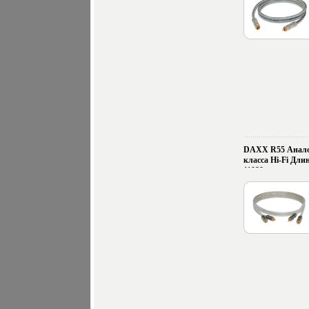
DAXX R55 Анало
класса Hi-Fi Длин
11088c.