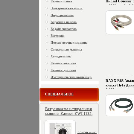
Hi-End Сечение: 
Газовая плита
м 2009 г инфо 110
Электрическая плита
Подогреватель
Варочная панель
Водонагреватель
Вытяжка
Посудомоечная машина
Стиральная машина
Холодильник
Газовая колонка
Газовая духовка
Изотермический контейнер
DAXX R88 Анало
класса Hi-Fi Длин
11082c.
СПЕЦИАЛЬНОЕ
Встраиваемая стиральная
машина Zanussi ZWI 1125.
22420 руб.